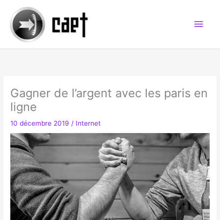
Aller
au
Men
contenu
princ
Gagner de l’argent avec les paris en
ligne
10 décembre 2019
/
Internet