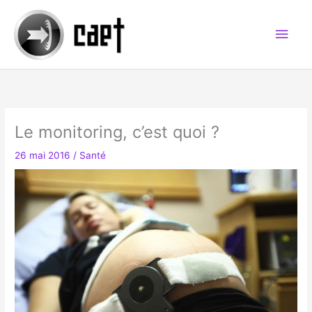
Aller
au
Men
contenu
princ
Le monitoring, c’est quoi ?
26 mai 2016
/
Santé