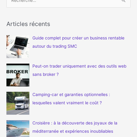
e
c
h
Articles récents
e
Guide complet pour créer un business rentable
r
autour du trading SMC
c
h
e
Peut-on trader uniquement avec des outils web
r
sans broker ?
:
Camping-car et garanties optionnelles :
lesquelles valent vraiment le coût ?
Croisière : à la découverte des joyaux de la
méditerranée et expériences inoubliables