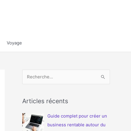
Voyage
R
e
c
h
Articles récents
e
Guide complet pour créer un
r
business rentable autour du
c