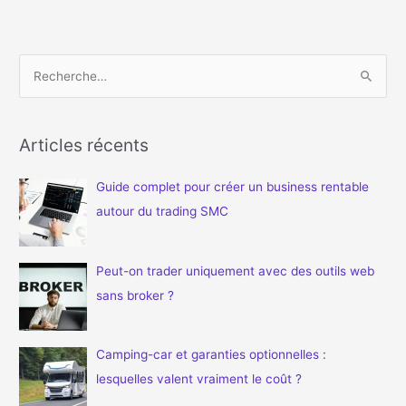
R
e
c
h
Articles récents
e
Guide complet pour créer un business rentable
r
autour du trading SMC
c
h
e
Peut-on trader uniquement avec des outils web
r
sans broker ?
:
Camping-car et garanties optionnelles :
lesquelles valent vraiment le coût ?